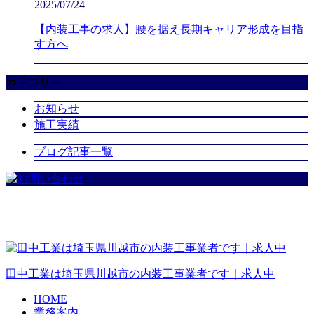
2025/07/24
【内装工事の求人】腰を据え長期キャリア形成を目指
す方へ
カテゴリー
お知らせ
施工実績
ブログ記事一覧
田中工業
は埼玉県
川越市
の
内装工事
業者です｜
求人
中
HOME
業務案内