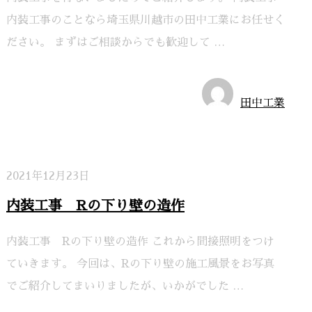
内装工事のことなら埼玉県川越市の田中工業にお任せく
ださい。 まずはご相談からでも歓迎して …
施工実績
田中工業
2021年12月23日
内装工事 Rの下り壁の造作
内装工事 Rの下り壁の造作 これから間接照明をつけ
ていきます。 今回は、Rの下り壁の施工風景をお写真
でご紹介してまいりましたが、いかがでした …