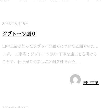
2025年5月15日
ジプトーン張り
田中工業が行ったジプトーン張りについてご紹介いたし
ます。 工事名：ジプトーン張り 丁寧な施工を心掛ける
ことで、仕上がりの美しさと耐久性を両立 …
施工実績
田中工業