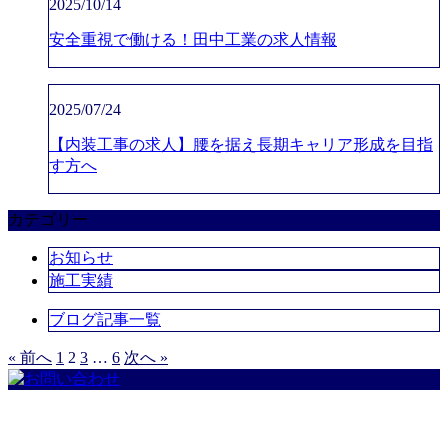
2025/10/14
安全重視で働ける！田中工業の求人情報
2025/07/24
【内装工事の求人】腰を据え長期キャリア形成を目指
す方へ
カテゴリー
お知らせ
施工実績
ブログ記事一覧
« 前へ
1
2
3
…
6
次へ »